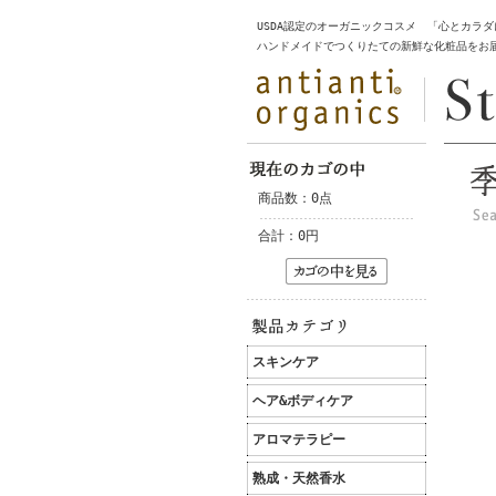
USDA認定のオーガニックコスメ 「心とカラ
ハンドメイドでつくりたての新鮮な化粧品をお
商品数：0点
合計：
0円
スキンケア
ヘア&ボディケア
アロマテラピー
熟成・天然香水