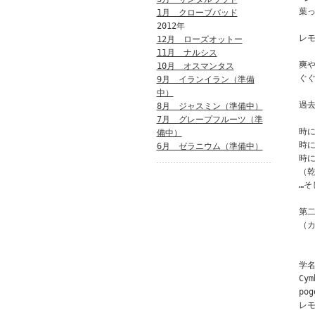
葉
1月 クローブバッド
2012年
レモ
12月 ローズオットー
11月 ナルシス
爽
10月 オスマンタス
ぐ
9月 イランイラン（準備
中）
過
8月 ジャスミン（準備中）
7月 グレープフルーツ（準
時
備中）
時
6月 ゼラニウム（準備中）
時
（
…そ
第
（
学名は
Cy
po
レ