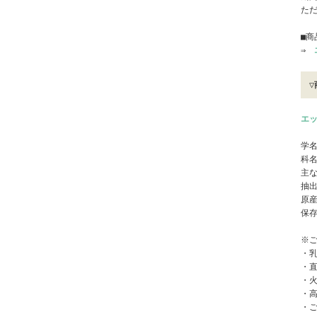
た
■商
⇒
▽
エッ
学名
科
主
抽
原
保
※
・
・
・
・
・