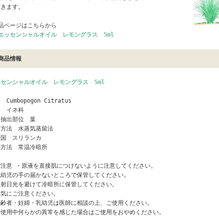
だきます。
品ページはこちらから
エッセンシャルオイル レモングラス 5ml
商品情報
センシャルオイル レモングラス 5ml
 Cumbopogon Citratus
名 イネ科
な抽出部位 葉
出方法 水蒸気蒸留法
産国 スリランカ
存方法 常温冷暗所
ご注意 ・原液を直接肌につけないように注意してください。
乳幼児の手の届かないところで保管してください。
直射日光を避けて冷暗所に保管してください。
火気にご注意ください。
高齢者・妊婦・乳幼児は医師に相談の上、ご使用ください。
ご使用中何らかの異常を感じた場合はご使用をおやめください。