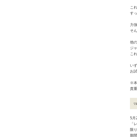
こ
す
力
そ
他
ジ
こ
い
お
※本
貴
▽
5月
「
限
期