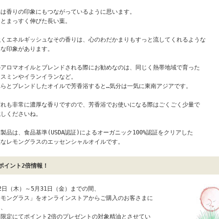
れは香りの印象にもつながっているように思います。
っとまっすく伸びた長い葉。
強くエネルギッシュなその香りは、心のわだかまりもすっと流してくれるような
んな印象があります。
のアロマオイルとブレンドされる際にお勧めなのは、同じく熱帯地域で育った
ャスミンやイランイランなど。
れらとブレンドしたオイルで芳香浴すると…気分は一気に東南アジアです。
ずれも非常に濃厚な香りですので、芳香浴でお使いになる際はごくごく少量で
試しくださいね。
製品は、食品基準(USDA認証)によるオーガニック100%認証をクリアした
重なレモングラスのエッセンシャルオイルです。
ポイント2倍情報！
2日（木）～5月31日（金）までの間、
レモングラス」をオンラインストアからご購入のお客さまに
り、
間限定にてポイント2倍のプレゼントの対象精油とさせてい