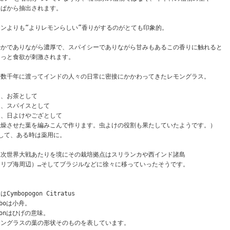
っぱから抽出されます。
ンよりも“よりレモンらしい”香りがするのがとても印象的。
やかでありながら濃厚で、スパイシーでありながら甘みもあるこの香りに触れると
ぐっと食欲が刺激されます。
去数千年に渡ってインドの人々の日常に密接にかかわってきたレモングラス。
に、お茶として
に、スパイスとして
に、日よけやござとして
乾燥させた葉を編みこんで作ります。虫よけの役割も果たしていたようです。）
して、ある時は薬用に。
二次世界大戦あたりを境にその栽培拠点はスリランカや西インド諸島
カリブ海周辺）…そしてブラジルなどに徐々に移っていったそうです。
Cymbopogon Citratus
mboは小舟。
gonはひげの意味。
モングラスの葉の形状そのものを表しています。